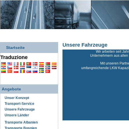
Unsere Fahrzeuge
Startseite
Wir arbeiten seit Jah
Unternehmern aus alle
Traduzione
Mit unseren Partn
umfangreichende LKW Kapazit
Angebote
Unser Konzept
Transport-Service
Unsere Fahrzeuge
Unsere Länder
Transporte Albanien
Transporte Bosnien