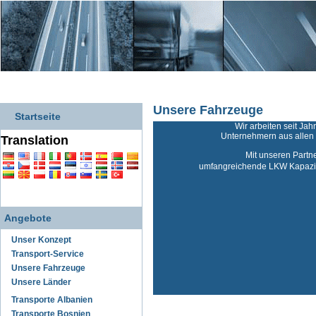
Unsere Fahrzeuge
Startseite
Wir arbeiten seit Jah
Unternehmern aus alle
Translation
Mit unseren Partn
umfangreichende LKW Kapazit
Angebote
Unser Konzept
Transport-Service
Unsere Fahrzeuge
Unsere Länder
Transporte Albanien
Transporte Bosnien