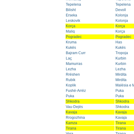
Tepelena
Tepelena
Bilisht
Devoll
Erseka
Kolonja
Leskovik
Kolonja
Korça
Korça
Maliq
Korça
Pogradec
Pogradec
Kruma
Has
Kukës
Kukës
Bajram Curr
Tropoja
Laç
Kurbin
Mamurras
Kurbin
Lezha
Lezha
Rrëshen
Mirdita
Rubik
Mirdita
Koplik
Malësia e
Fushë-Arrëz
Puka
Puka
Puka
Shkodra
Shkodra
Vau-Dejës
Shkodra
Kavaja
Kavaja
Rrogozhina
Kavaja
Kamza
Tirana
Tirana
Tirana
Vora
Tirana