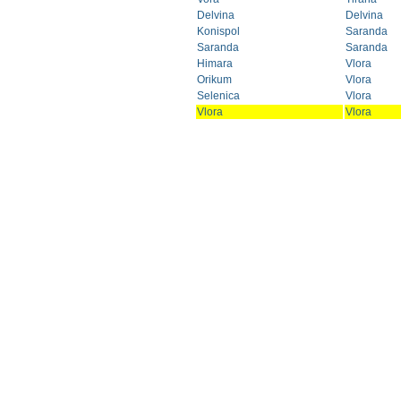
Delvina
Delvina
Konispol
Saranda
Saranda
Saranda
Himara
Vlora
Orikum
Vlora
Selenica
Vlora
Vlora
Vlora