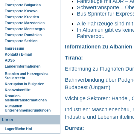
Fahrzeuge mit ADR – A
Transporte Bulgarien
Schwertransporte – Übe
Transporte Kosovo
Bus Sprinter für Expre
Transporte Kroatien
Alle Fahrzeuge sind mit
Transporte Mazedonien
Transporte Montenegro
In Albanien gibt es kei
Transporte Rumänien
Fahrverbot.
Transporte Serbien
Informationen zu Albanien
Impressum
Kontakt / E-mail
Tirana:
ADSp
Länderinformationen
Entfernung zu Flughafen Dur
Bosnien und Herzegovina
Steuerrecht
Bahnverbindung über Podgri
Korruption in Bulgarien
Budapest (Ungarn)
Kosovokonflikt
Kroatien-
Wichtige Sektoren: Handel, 
Medientransformationen
Rumänien
Industrien: Maschienenbau, S
Unternehmensgründungen
Industrie und Lebensmittelind
Links
Durres:
Lagerfläche Hof