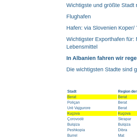
Wichtigste und größte Stadt 
Flughafen
Hafen: via Slovenien Koper/ 
Wichtigster Exporthafen für:
Lebensmittel
In Albanien fahren wir reg
Die wichtigsten Stadte sind g
Stadt
Region der
Berat
Berat
Poliçan
Berat
Urë Vajgurore
Berat
Kuçova
Kuçova
Çorovodë
Skrapar
Bulqiza
Bulqiza
Peshkopia
Dibra
Burrel
Mat