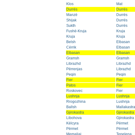
Klos
Mat
Durrës
Durrës
Manzë
Durrës
Shijak
Durrës
Sukth
Durrës
Fushë-Kruja
Kruja
Kruja
Kruja
Belsh
Elbasan
Cërrik
Elbasan
Elbasan
Elbasan
Gramsh
Gramsh
Librazhd
Librazhd
Përrenjas
Librazhd
Peqin
Peqin
Fier
Fier
Patos
Fier
Roskovec
Fier
Lushnja
Lushnja
Rrogozhina
Lushnja
Ballsh
Mallakastr
Gjirokastra
Gjirokastra
Libohova
Gjirokastra
Këlcyra
Përmet
Përmet
Përmet
Memaliaj
Tepelena