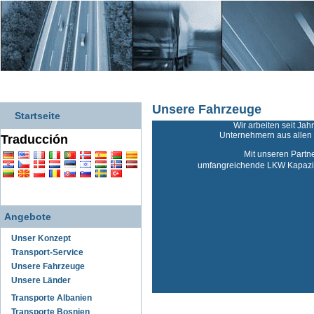
Unsere Fahrzeuge
Startseite
Wir arbeiten seit Jah
Unternehmern aus alle
Traducción
Mit unseren Partn
umfangreichende LKW Kapazit
Angebote
Unser Konzept
Transport-Service
Unsere Fahrzeuge
Unsere Länder
Transporte Albanien
Transporte Bosnien