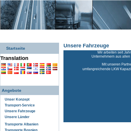
Unsere Fahrzeuge
Startseite
Wir arbeiten seit Jah
Unternehmern aus alle
Translation
Mit unseren Partn
umfangreichende LKW Kapazit
Angebote
Unser Konzept
Transport-Service
Unsere Fahrzeuge
Unsere Länder
Transporte Albanien
Transporte Bosnien