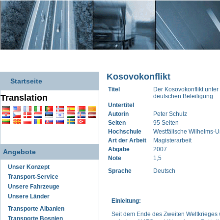
Kosovokonflikt
Startseite
Titel
Der Kosovokonflikt unter
Translation
deutschen Beteiligung
Untertitel
Autorin
Peter Schulz
Seiten
95 Seiten
Hochschule
Westfälische Wilhelms-U
Art der Arbeit
Magisterarbeit
Abgabe
2007
Angebote
Note
1,5
Unser Konzept
Sprache
Deutsch
Transport-Service
Unsere Fahrzeuge
Unsere Länder
Einleitung:
Transporte Albanien
Seit dem Ende des Zweiten Weltkrieges
Transporte Bosnien