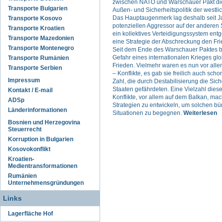
zwischen NATO und Warschauer Pakt di
Transporte Bulgarien
Außen- und Sicherheitspolitik der westl
Das Hauptaugenmerk lag deshalb seit J
Transporte Kosovo
potenziellen Aggressor auf der anderen
Transporte Kroatien
ein kollektives Verteidigungssystem ent
Transporte Mazedonien
eine Strategie der Abschreckung den Fri
Transporte Montenegro
Seit dem Ende des Warschauer Paktes be
Gefahr eines internationalen Krieges g
Transporte Rumänien
Frieden. Vielmehr waren es nun vor alle
Transporte Serbien
– Konflikte, es gab sie freilich auch scho
Impressum
Zahl, die durch Destabilisierung die Sic
Staaten gefährdeten. Eine Vielzahl diese
Kontakt / E-mail
Konflikte, vor allem auf dem Balkan, ma
ADSp
Strategien zu entwickeln, um solchen bü
Länderinformationen
Situationen zu begegnen.
Weiterlesen
Bosnien und Herzegovina
Steuerrecht
Korruption in Bulgarien
Kosovokonflikt
Kroatien-
Medientransformationen
Rumänien
Unternehmensgründungen
Links
Lagerfläche Hof