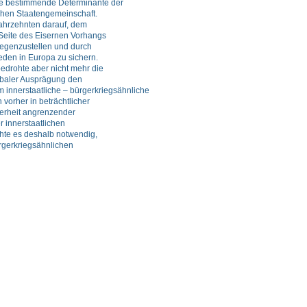
e bestimmende Determinante der
ichen Staatengemeinschaft.
ahrzehnten darauf, dem
 Seite des Eisernen Vorhangs
gegenzustellen und durch
eden in Europa zu sichern.
drohte aber nicht mehr die
lobaler Ausprägung den
m innerstaatliche – bürgerkriegsähnliche
n vorher in beträchtlicher
herheit angrenzender
r innerstaatlichen
chte es deshalb notwendig,
rgerkriegsähnlichen