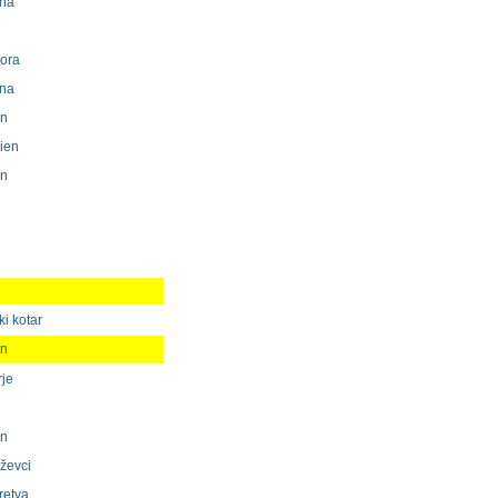
ina
gora
ina
en
ien
en
i kotar
en
rje
en
iževci
retva