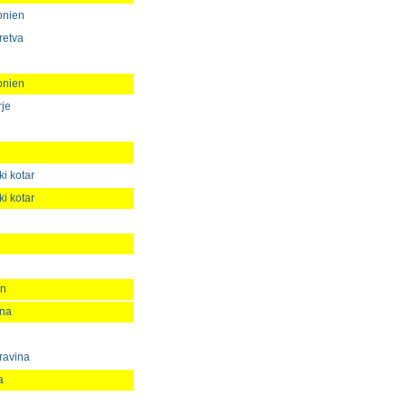
onien
retva
onien
rje
i kotar
i kotar
en
ina
ravina
a