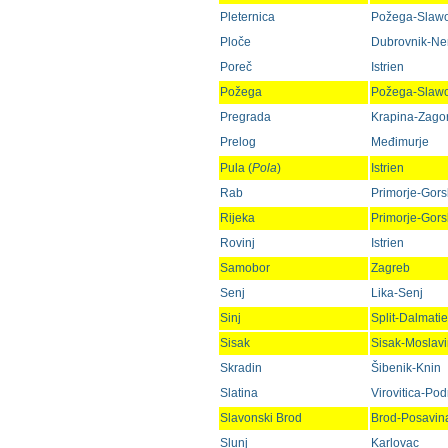
Pleternica
Požega-Slaw
Ploče
Dubrovnik-Ne
Poreč
Istrien
Požega
Požega-Slaw
Pregrada
Krapina-Zago
Prelog
Međimurje
Pula (
Pola
)
Istrien
Rab
Primorje-Gorsk
Rijeka
Primorje-Gorsk
Rovinj
Istrien
Samobor
Zagreb
Senj
Lika-Senj
Sinj
Split-Dalmati
Sisak
Sisak-Moslav
Skradin
Šibenik-Knin
Slatina
Virovitica-Pod
Slavonski Brod
Brod-Posavin
Slunj
Karlovac