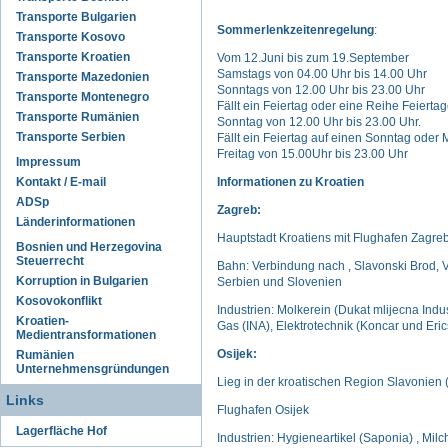
Transporte Bulgarien
Sommerlenkzeitenregelung
:
Transporte Kosovo
Transporte Kroatien
Vom 12.Juni bis zum 19.September
Samstags von 04.00 Uhr bis 14.00 Uhr
Transporte Mazedonien
Sonntags von 12.00 Uhr bis 23.00 Uhr
Transporte Montenegro
Fällt ein Feiertag oder eine Reihe Feiert
Transporte Rumänien
Sonntag von 12.00 Uhr bis 23.00 Uhr.
Transporte Serbien
Fällt ein Feiertag auf einen Sonntag oder
Freitag von 15.00Uhr bis 23.00 Uhr
Impressum
Kontakt / E-mail
Informationen zu Kroatien
ADSp
Zagreb:
Länderinformationen
Hauptstadt Kroatiens mit Flughafen Zagreb
Bosnien und Herzegovina
Steuerrecht
Bahn: Verbindung nach , Slavonski Brod, V
Korruption in Bulgarien
Serbien und Slovenien
Kosovokonflikt
Industrien: Molkerein (Dukat mlijecna Indus
Kroatien-
Gas (INA), Elektrotechnik (Koncar und Eri
Medientransformationen
Osijek:
Rumänien
Unternehmensgründungen
Lieg in der kroatischen Region Slavonien (
Links
Flughafen Osijek
Lagerfläche Hof
Industrien: Hygieneartikel (Saponia) , Milc