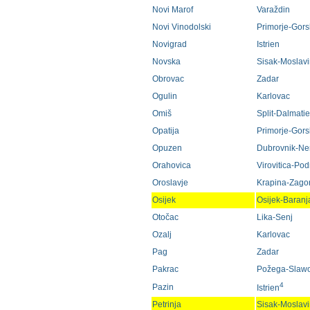
Novi Marof
Varaždin
Novi Vinodolski
Primorje-Gorsk
Novigrad
Istrien
Novska
Sisak-Moslav
Obrovac
Zadar
Ogulin
Karlovac
Omiš
Split-Dalmati
Opatija
Primorje-Gorsk
Opuzen
Dubrovnik-Ne
Orahovica
Virovitica-Pod
Oroslavje
Krapina-Zago
Osijek
Osijek-Baranj
Otočac
Lika-Senj
Ozalj
Karlovac
Pag
Zadar
Pakrac
Požega-Slaw
4
Pazin
Istrien
Petrinja
Sisak-Moslav