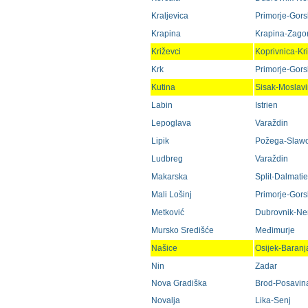
Kraljevica
Primorje-Gorsk
Krapina
Krapina-Zago
Križevci
Koprivnica-Kr
Krk
Primorje-Gorsk
Kutina
Sisak-Moslav
Labin
Istrien
Lepoglava
Varaždin
Lipik
Požega-Slaw
Ludbreg
Varaždin
Makarska
Split-Dalmati
Mali Lošinj
Primorje-Gorsk
Metković
Dubrovnik-Ne
Mursko Središće
Međimurje
Našice
Osijek-Baranj
Nin
Zadar
Nova Gradiška
Brod-Posavin
Novalja
Lika-Senj