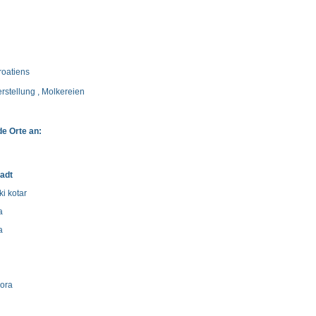
roatiens
rstellung , Molkereien
de Orte an:
tadt
i kotar
a
a
gora