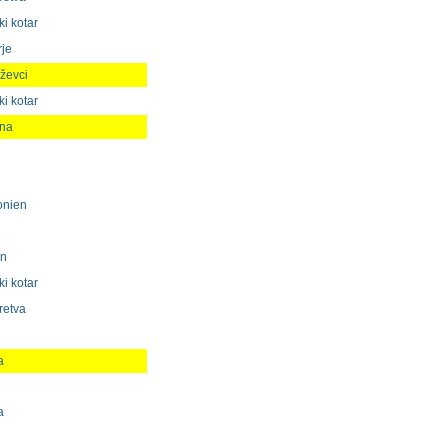
i kotar
rje
iževci
i kotar
ina
onien
en
i kotar
retva
a
a