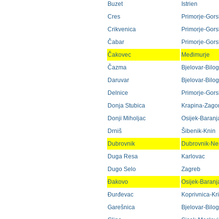
Buzet
Istrien
Cres
Primorje-Gorsk
Crikvenica
Primorje-Gorsk
Čabar
Primorje-Gorsk
Čakovec
Međimurje
Čazma
Bjelovar-Bilo
Daruvar
Bjelovar-Bilo
Delnice
Primorje-Gorsk
Donja Stubica
Krapina-Zago
Donji Miholjac
Osijek-Baranj
Drniš
Šibenik-Knin
Dubrovnik
Dubrovnik-Ne
Duga Resa
Karlovac
Dugo Selo
Zagreb
Đakovo
Osijek-Baranj
Đurđevac
Koprivnica-Kr
Garešnica
Bjelovar-Bilo