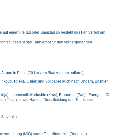
age auf einen Freitag oder Samstag so besteht das Fahrverbot am
 Montag, besteht das Fahrverbot für den vorhergehenden
 Airport in Pleso (20 km vom Stadzentrum entfernt)
inkovci, Rijeka, Osijek und Split aber auch nach Ungarn, Bosnien,
trija), Lebensmittelindustrie (Kras), Brauerein (Pan) , Energie – Öl-
cson Tesla), sowie Handel, Dienstleistung und Tourismus
 Slavonija
hverarbeitung (MIO) sowie Tekstilindustrie (Benetton)