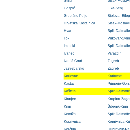
Glina
Sisak-Moslav
Gospić
Lika-Senj
Grubišno Polje
Bjelovar-Bilo
Hrvatska Kostajnica
Sisak-Moslav
Hvar
Split-Dalmati
Ilok
Vukovar-Syrm
Imotski
Split-Dalmati
Ivanec
Varaždin
Ivanić-Grad
Zagreb
Jastrebarsko
Zagreb
Karlovac
Karlovac
Kastav
Primorje-Gorsk
Kaštela
Split-Dalmati
Klanjec
Krapina-Zago
Knin
Šibenik-Knin
Komiža
Split-Dalmati
Koprivnica
Koprivnica-Kr
Korčula
Dubrovnik-Ne