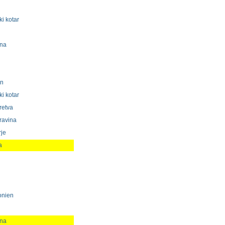
i kotar
ina
en
i kotar
retva
ravina
rje
a
onien
ina