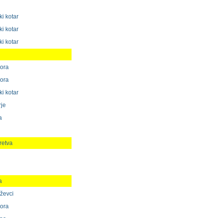
i kotar
i kotar
i kotar
gora
gora
i kotar
rje
a
retva
a
iževci
gora