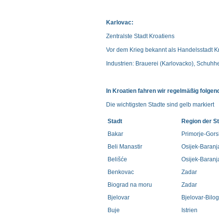
Karlovac:
Zentralste Stadt Kroatiens
Vor dem Krieg bekannt als Handelsstadt K
Industrien: Brauerei (Karlovacko), Schuhhe
In Kroatien fahren wir regelmäßig folgen
Die wichtigsten Stadte sind gelb markiert
Stadt
Region der S
Bakar
Primorje-Gorsk
Beli Manastir
Osijek-Baranj
Belišće
Osijek-Baranj
Benkovac
Zadar
Biograd na moru
Zadar
Bjelovar
Bjelovar-Bilo
Buje
Istrien