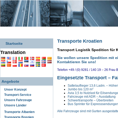
Transporte Kroatien
Startseite
Transport Logistik Spedition für 
Translation
Sie wollen unsere Spedition mit 
Kontaktieren Sie uns!
Telefon +49 / (0) 9281 / 140 19 – 26 Frau 
Eingesetzte Transport – F
Angebote
Sattelauflieger 13,6 Ladm. – Höhen
Jumbo bis 120 m³
Unser Konzept
Avia 3,5 to Nutzlast für Eilsendung
Transport-Service
Fahrzeuge mit ADR – Ausstattung
Unsere Fahrzeuge
Schwertransporte – Überbreiten
Bus Sprinter für Expresssendunge
Unsere Länder
Alle Fahrzeuge sind mit Gurten ausgestatte
Transporte Albanien
Transporte Bosnien