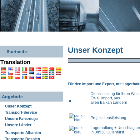
Unser Konzept
Startseite
Translation
Für den Import und Export, mit Lagerhal
Dienstleistung für Ihren Wes
Angebote
Ex- u. Import, aus
allen Balkan Ländern
Unser Konzept
Transport-Service
Projektdienstleistung
Unsere Fahrzeuge
Unsere Länder
Lagerhaltung + Umschlag am
in 08538 Gutenfürst
Transporte Albanien
Transporte Bosnien